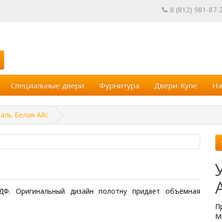
8 (812) 981-87-
Специальные двери
Фурнитура
Двери-Купе
На
аль Белая Айс
ДФ. Оригинальный дизайн полотну придает объёмная
П
М