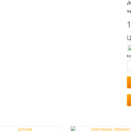
Д
1
Ц
Ко