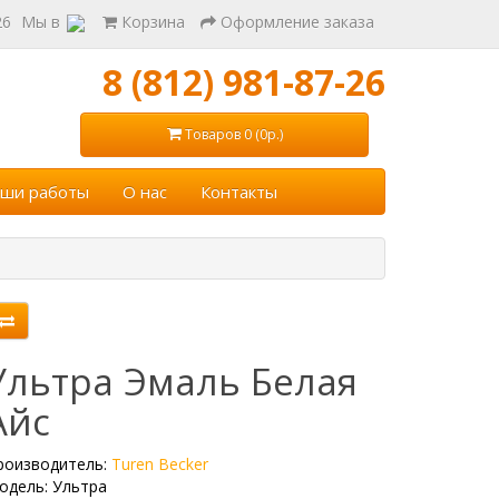
26
Мы в
Корзина
Оформление заказа
8 (812) 981-87-26
Товаров 0 (0р.)
ши работы
О нас
Контакты
Ультра Эмаль Белая
Айс
роизводитель:
Turen Becker
одель: Ультра