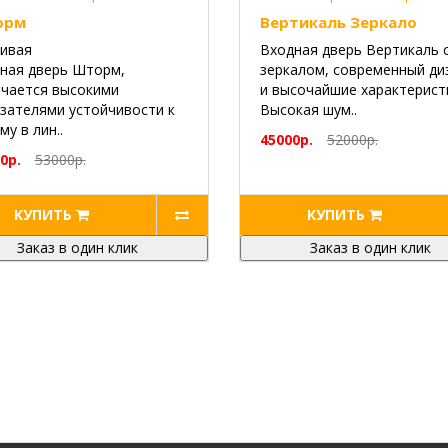
орм
Вертикаль Зеркало
ивая
Входная дверь Вертикаль 
ная дверь Шторм,
зеркалом, современный ди
чается высокими
и высочайшие характерист
зателями устойчивости к
Высокая шум..
му в лин..
45000р.
52000р.
0р.
53000р.
КУПИТЬ
КУПИТЬ
Заказ в один клик
Заказ в один клик